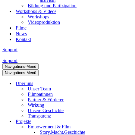
activism
Bildung und Partizipation
Workshops & Videos
Workshops
Videoproduktion
Filme
News
Kontakt
Support
Support
Navigations-Menü
Navigations-Menü
Über uns
Unser Team
Filmpatinnen
Partner & Förderer
Wirkung
Unsere Geschichte
Transparenz
Projekte
Empowerment & Film
Story.Macht.Geschichte