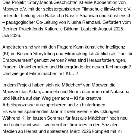
Das Projekt “Story.Macht.Geschichte” ist eine Kooperation von 
Mpower e.V. mit der selbstorganisierten Filmschule filmArche e.V. 
unter der Leitung von 
Natascha Nassir-Shahnian und künstlerisch 
– pädagogischer Co-Leitung von Niusha Ramzani. Gefördert vom 
Berliner Projektfonds Kulturelle Bildung. Laufzeit: August 2025 – 
Juli 2026.
Angetreten sind wir mit den Fragen: Kann künstliche Intelligenz 
(KI) im Bereich Storytelling und Filmmaking tatsächlich als “tool für 
Empowerment” genutzt werden? Was sind Herausforderungen, 
Fragen, Unsicherheiten und Hintergründe der neuen Technologie? 
Und wie geht Filme machen mit KI….?
In dem Projekt haben sich die Mädchen* von Mpower, die 
Mpoweristas Aidah, Jameela und Nour zusammen mit Natascha 
und Niusha auf den Weg gemacht – KI für kreative 
Arbeitsprozesse auszuprobieren und zu hinterfragen.
Es war ein spannendes Jahr mit sehr vielen Entwicklungen! 
Während KI im letzten Sommer für fast alle Mädchen* noch neu 
und unbekannt war – wurden ihre Timelines in den Sozialen 
Medien ab Herbst und spätestens März 2026 komplett mit KI 