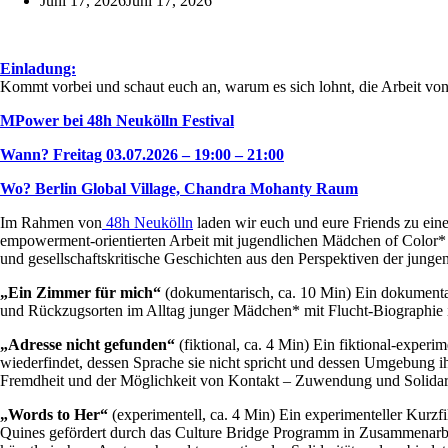
Juni 17, 2026
Juni 17, 2026
Einladung:
Kommt vorbei und schaut euch an, warum es sich lohnt, die Arbeit vo
MPower bei 48h Neukölln Festival
Wann? Freitag 03.07.2026 – 19:00 – 21:00
Wo? Berlin Global Village, Chandra Mohanty Raum
Im Rahmen von
48h Neukölln
laden wir euch und eure Friends zu ein
empowerment-orientierten Arbeit mit jugendlichen Mädchen of Color* i
und gesellschaftskritische Geschichten aus den Perspektiven der jung
„Ein Zimmer für mich“
(dokumentarisch, ca. 10 Min) Ein dokument
und Rückzugsorten im Alltag junger Mädchen* mit Flucht-Biographie 
„Adresse nicht gefunden“
(fiktional, ca. 4 Min) Ein fiktional-experi
wiederfindet, dessen Sprache sie nicht spricht und dessen Umgebung ih
Fremdheit und der Möglichkeit von Kontakt – Zuwendung und Solidari
„Words to Her“
(experimentell, ca. 4 Min) Ein experimenteller Kurz
Quines gefördert durch das Culture Bridge Programm in Zusammenarbe