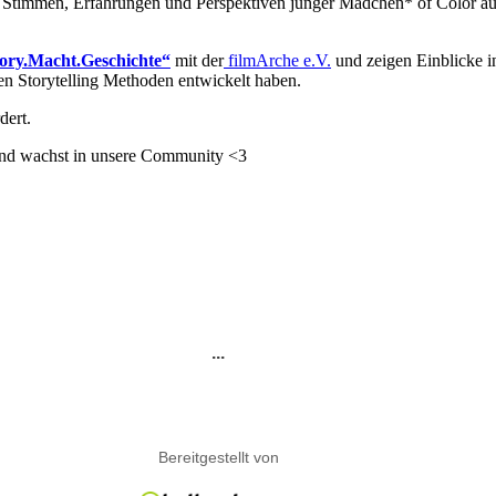
det Stimmen, Erfahrungen und Perspektiven junger Mädchen* of Color a
ory.Macht.Geschichte“
mit der
filmArche e.V.
und zeigen Einblicke i
en Storytelling Methoden entwickelt haben.
dert.
und wachst in unsere Community <3