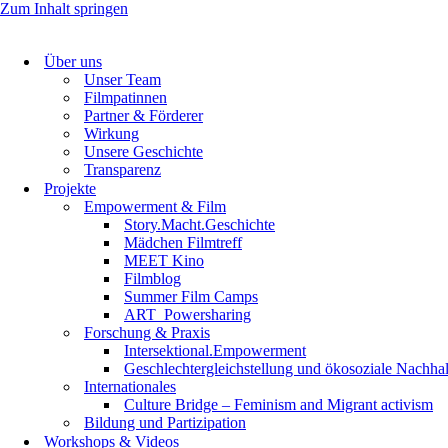
Zum Inhalt springen
Über uns
Unser Team
Filmpatinnen
Partner & Förderer
Wirkung
Unsere Geschichte
Transparenz
Projekte
Empowerment & Film
Story.Macht.Geschichte
Mädchen Filmtreff
MEET Kino
Filmblog
Summer Film Camps
ART_Powersharing
Forschung & Praxis
Intersektional.Empowerment
Geschlechtergleichstellung und ökosoziale Nachhalt
Internationales
Culture Bridge – Feminism and Migrant activism
Bildung und Partizipation
Workshops & Videos