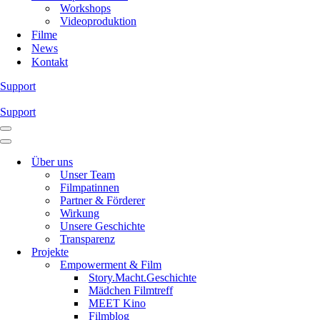
Workshops
Videoproduktion
Filme
News
Kontakt
Support
Support
Navigations-
Menü
Navigations-
Menü
Über uns
Unser Team
Filmpatinnen
Partner & Förderer
Wirkung
Unsere Geschichte
Transparenz
Projekte
Empowerment & Film
Story.Macht.Geschichte
Mädchen Filmtreff
MEET Kino
Filmblog