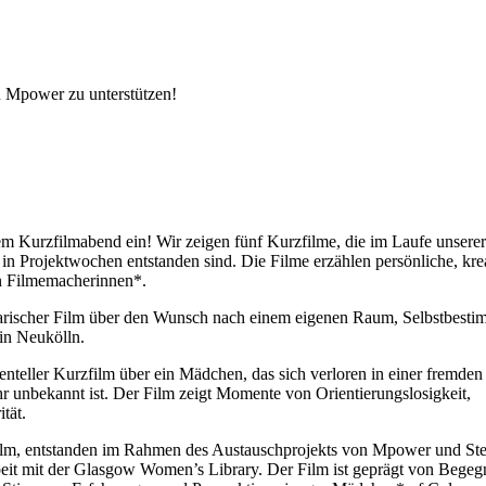
n Mpower zu unterstützen!
em Kurzfilmabend ein! Wir zeigen fünf Kurzfilme, die im Laufe unserer
n Projektwochen entstanden sind. Die Filme erzählen persönliche, kre
en Filmemacherinnen*.
arischer Film über den Wunsch nach einem eigenen Raum, Selbstbest
in Neukölln.
menteller Kurzfilm über ein Mädchen, das sich verloren in einer fremden
r unbekannt ist. Der Film zeigt Momente von Orientierungslosigkeit,
tät.
film, entstanden im Rahmen des Austauschprojekts von Mpower und Ste
it mit der Glasgow Women’s Library. Der Film ist geprägt von Begeg