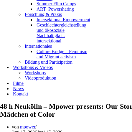
Summer Film Camps
ART_Powersharing
Forschung & Praxis
Intersektional.Empowerment
Geschlechtergleichstellung
und ökosoziale
Nachhaltigkeit-
intersektional
Internationales
Culture Bridge – Feminism
and Migrant activism
Bildung und Partizipation
Workshops & Videos
Workshops
Videoproduktion
Filme
News
Kontakt
48 h Neukölln – Mpower presents: Our Stor
Mädchen of Color
von
mpower