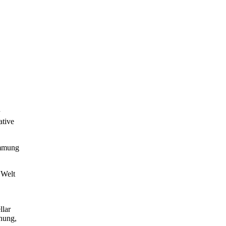
ative
immung
 Welt
llar
nung,