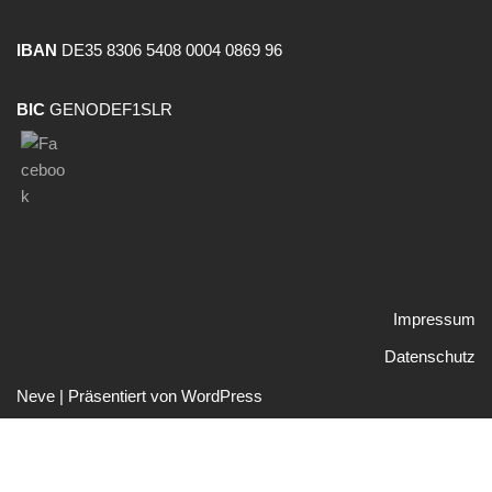
IBAN
DE35 8306 5408 0004 0869 96
BIC
GENODEF1SLR
Impressum
Datenschutz
Neve
| Präsentiert von
WordPress
Social media & sharing icons powered by
UltimatelySocial
Zum Ändern Ihrer Datenschutzeinstellung, z.B. Erteilung oder Widerruf
Einstellungen
von Einwilligungen, klicken Sie hier: